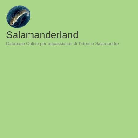
Vai
al
contenuto
Salamanderland
Database Online per appassionati di Tritoni e Salamandre